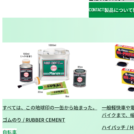
製品について
CONTACT
CONTACT
すべては、この地球印の一缶から始まった。
一般軽快車や
バイクまで、
ゴムのり / RUBBER CEMENT
ハイパッチ / HI
自転車