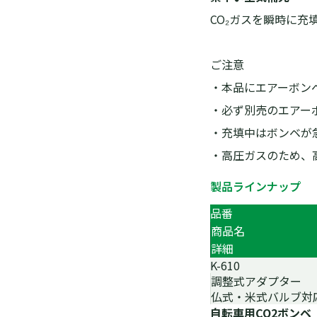
CO₂ガスを瞬時に
ご注意
・本品にエアーボン
・必ず別売のエアーボ
・充填中はボンベが
・高圧ガスのため、
製品ラインナップ
品番
商品名
詳細
K-610
調整式アダプター
仏式・米式バルブ対
自転車用CO2ボンベ（