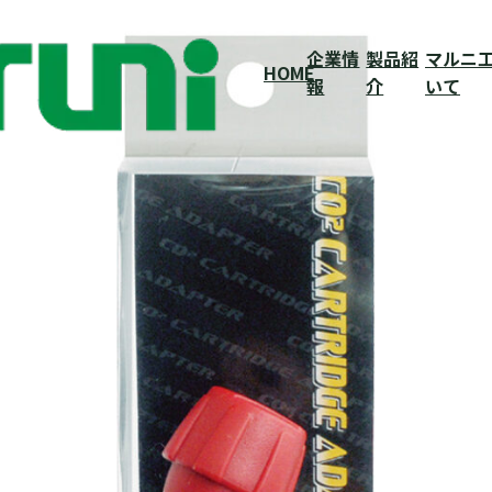
企業情
企業情
製品紹
製品紹
マルニ
マルニ
HOME
HOME
報
報
介
介
いて
いて