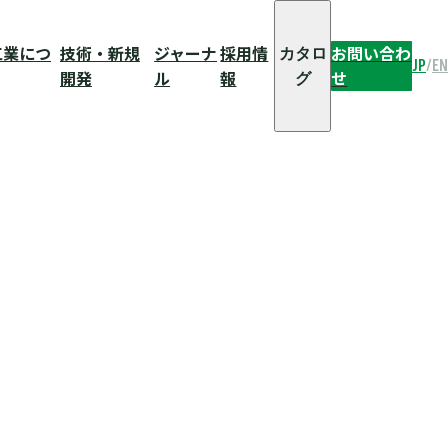
工業につ
工業につ
技術・新規
技術・新規
ジャーナ
ジャーナ
採用情
採用情
お問い合わ
お問い合わ
カタロ
カタロ
JP
JP
/
/
EN
EN
開発
開発
ル
ル
報
報
せ
せ
グ
グ
動
動
界
界
カ
カ
タ
タ
ロ
ロ
グ
グ
輪
輪
界
界
カ
カ
タ
タ
ロ
ロ
グ
グ