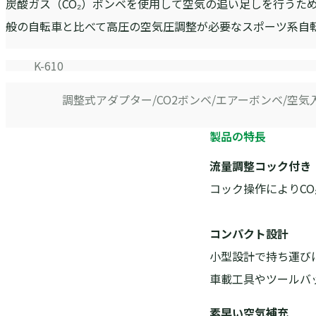
炭酸ガス（CO₂）ボンベを使用して空気の追い足しを行うた
般の自転車と比べて高圧の空気圧調整が必要なスポーツ系自
K-610
調整式アダプター
CO2ボンベ
エアーボンベ
空気
製品の特長
流量調整コック付き
コック操作によりC
コンパクト設計
小型設計で持ち運び
車載工具やツールバ
素早い空気補充